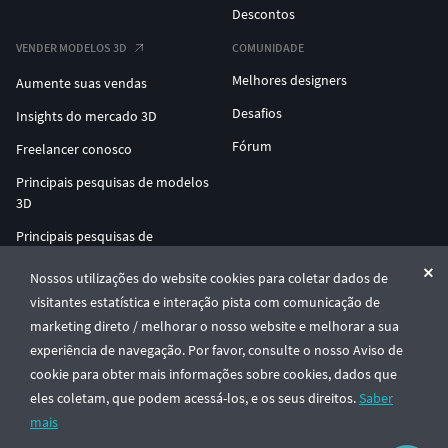
Descontos
VENDER MODELOS 3D
COMUNIDADE
Melhores designers
Aumente suas vendas
Desafios
Insights do mercado 3D
Fórum
Freelancer conosco
Principais pesquisas de modelos
3D
Principais pesquisas de
impressão 3D
Nossos utilizações do website cookies para coletar dados de
ENTERPRISE 3D AT SCALE
visitantes estatística e interação pista com comunicação de
marketing direto / melhorar o nosso website e melhorar a sua
experiência de navegação. Por favor, consulte o nosso Aviso de
© CGTrader 2011-2026
cookie para obter mais informações sobre cookies, dados que
UAB CGTrader, Antakalnio st. 17, Vilnius, Lithuania
Termos e Condições
Privacidade
Português
🇵🇹
eles coletam, que podem acessá-los, e os seus direitos.
Saber
mais