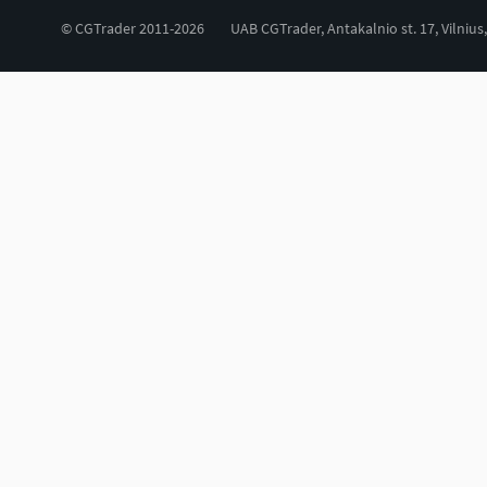
© CGTrader 2011-2026
UAB CGTrader, Antakalnio st. 17, Vilnius