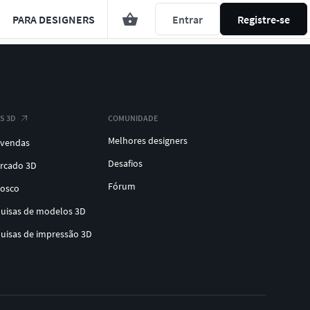
PARA DESIGNERS
Entrar
Registre-se
S 3D
COMUNIDADE
Melhores designers
 vendas
Desafios
ercado 3D
Fórum
nosco
quisas de modelos 3D
quisas de impressão 3D