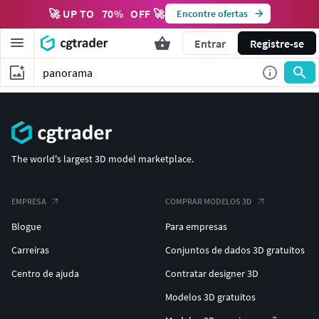
🚀 UP TO
70
%
OFF 🚀
Encontre ofertas
Entrar
Registre-se
The world's largest 3D model marketplace.
EMPRESA
COMPRAR MODELOS 3D
Blogue
Para empresas
Carreiras
Conjuntos de dados 3D gratuitos
Centro de ajuda
Contratar designer 3D
Modelos 3D gratuitos