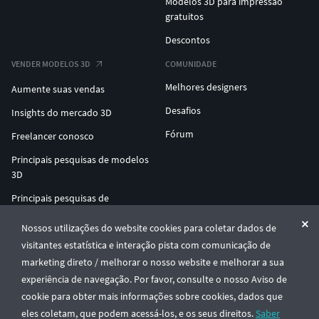
Modelos 3D para impressão
gratuitos
Descontos
VENDER MODELOS 3D
COMUNIDADE
Melhores designers
Aumente suas vendas
Desafios
Insights do mercado 3D
Fórum
Freelancer conosco
Principais pesquisas de modelos
3D
Principais pesquisas de
impressão 3D
Nossos utilizações do website cookies para coletar dados de
ENTERPRISE 3D AT SCALE
visitantes estatística e interação pista com comunicação de
marketing direto / melhorar o nosso website e melhorar a sua
experiência de navegação. Por favor, consulte o nosso Aviso de
© CGTrader 2011-2026
cookie para obter mais informações sobre cookies, dados que
UAB CGTrader, Antakalnio st. 17, Vilnius, Lithuania
Termos e Condições
Privacidade
Português
🇵🇹
eles coletam, que podem acessá-los, e os seus direitos.
Saber