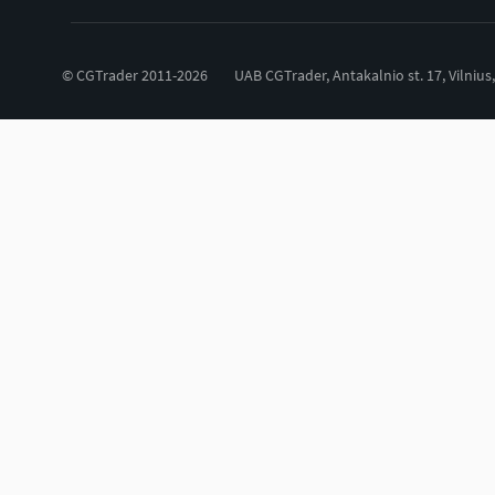
© CGTrader 2011-2026
UAB CGTrader, Antakalnio st. 17, Vilnius