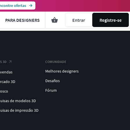
ncontre ofertas
PARA DESIGNERS
Entrar
Registre-se
S 3D
COMUNIDADE
Melhores designers
 vendas
Desafios
ercado 3D
Fórum
nosco
quisas de modelos 3D
quisas de impressão 3D