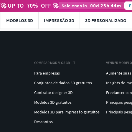
🚀 UP TO
70
%
OFF 🚀
00
d
23
h
44
m
t
Sale ends in
E
MODELOS 3D
IMPRESSÃO 3D
3D PERSONALIZADO
COMPRAR MODELOS 3D
VENDER MODELO
Para empresas
Aumente suas
Conjuntos de dados 3D gratuitos
Insights do m
Contratar designer 3D
Freelancer co
Modelos 3D gratuitos
Principais pes
Modelos 3D para impressão gratuitos
Principais pes
Descontos