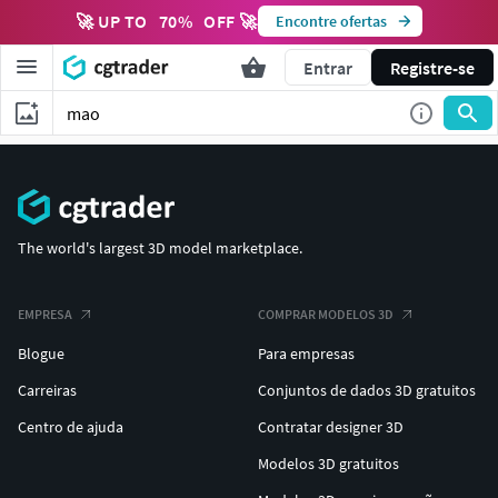
🚀 UP TO
70
%
OFF 🚀
Encontre ofertas
Entrar
Registre-se
The world's largest 3D model marketplace.
EMPRESA
COMPRAR MODELOS 3D
Blogue
Para empresas
Carreiras
Conjuntos de dados 3D gratuitos
Centro de ajuda
Contratar designer 3D
Modelos 3D gratuitos