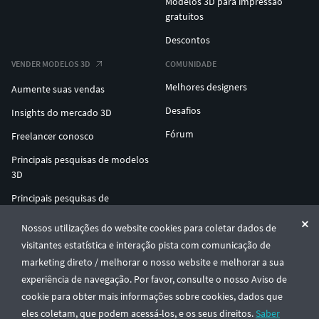
Modelos 3D para impressão
gratuitos
Descontos
VENDER MODELOS 3D
COMUNIDADE
Melhores designers
Aumente suas vendas
Desafios
Insights do mercado 3D
Fórum
Freelancer conosco
Principais pesquisas de modelos
3D
Principais pesquisas de
impressão 3D
Nossos utilizações do website cookies para coletar dados de
ENTERPRISE 3D AT SCALE
visitantes estatística e interação pista com comunicação de
marketing direto / melhorar o nosso website e melhorar a sua
experiência de navegação. Por favor, consulte o nosso Aviso de
© CGTrader 2011-2026
cookie para obter mais informações sobre cookies, dados que
UAB CGTrader, Antakalnio st. 17, Vilnius, Lithuania
Termos e Condições
Privacidade
Português
🇵🇹
eles coletam, que podem acessá-los, e os seus direitos.
Saber