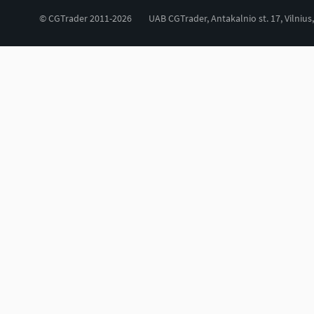
© CGTrader 2011-2026
UAB CGTrader, Antakalnio st. 17, Vilnius