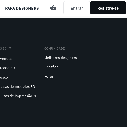
PARA DESIGNERS
Entrar
Registre-se
S 3D
COMUNIDADE
Melhores designers
 vendas
Desafios
ercado 3D
Fórum
nosco
quisas de modelos 3D
quisas de impressão 3D