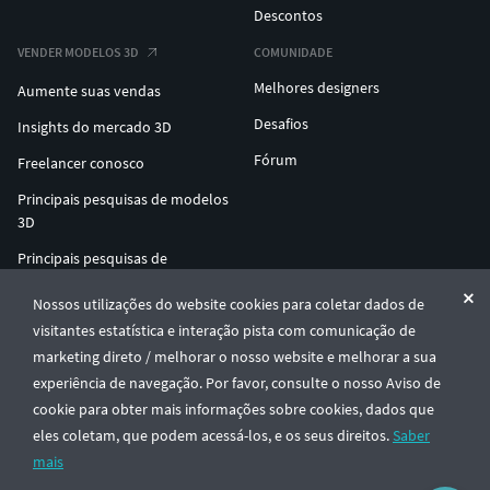
Descontos
VENDER MODELOS 3D
COMUNIDADE
Melhores designers
Aumente suas vendas
Desafios
Insights do mercado 3D
Fórum
Freelancer conosco
Principais pesquisas de modelos
3D
Principais pesquisas de
impressão 3D
Nossos utilizações do website cookies para coletar dados de
ENTERPRISE 3D AT SCALE
visitantes estatística e interação pista com comunicação de
marketing direto / melhorar o nosso website e melhorar a sua
experiência de navegação. Por favor, consulte o nosso Aviso de
© CGTrader 2011-2026
cookie para obter mais informações sobre cookies, dados que
UAB CGTrader, Antakalnio st. 17, Vilnius, Lithuania
Termos e Condições
Privacidade
Português
🇵🇹
eles coletam, que podem acessá-los, e os seus direitos.
Saber
mais