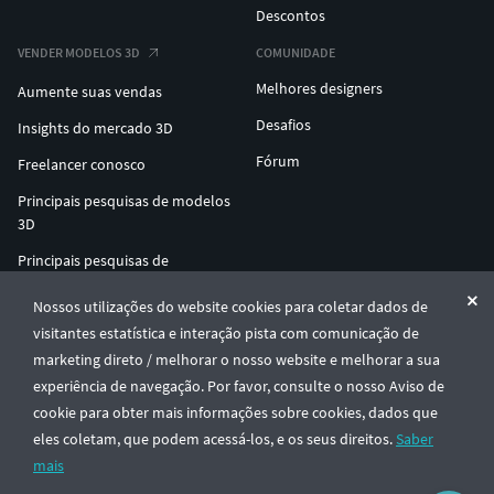
Descontos
VENDER MODELOS 3D
COMUNIDADE
Melhores designers
Aumente suas vendas
Desafios
Insights do mercado 3D
Fórum
Freelancer conosco
Principais pesquisas de modelos
3D
Principais pesquisas de
impressão 3D
Nossos utilizações do website cookies para coletar dados de
ENTERPRISE 3D AT SCALE
visitantes estatística e interação pista com comunicação de
marketing direto / melhorar o nosso website e melhorar a sua
experiência de navegação. Por favor, consulte o nosso Aviso de
© CGTrader 2011-2026
cookie para obter mais informações sobre cookies, dados que
UAB CGTrader, Antakalnio st. 17, Vilnius, Lithuania
Termos e Condições
Privacidade
Português
🇵🇹
eles coletam, que podem acessá-los, e os seus direitos.
Saber
mais