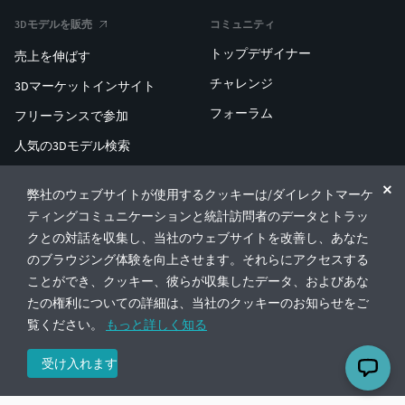
3Dモデルを販売
コミュニティ
トップデザイナー
売上を伸ばす
チャレンジ
3Dマーケットインサイト
フォーラム
フリーランスで参加
人気の3Dモデル検索
人気の3D印刷検索
弊社のウェブサイトが使用するクッキーは/ダイレクトマーケ
ENTERPRISE 3D AT SCALE
ティングコミュニケーションと統計訪問者のデータとトラッ
クとの対話を収集し、当社のウェブサイトを改善し、あなた
のブラウジング体験を向上させます。それらにアクセスする
© CGTrader 2011-2026
ことができ、クッキー、彼らが収集したデータ、およびあな
UAB CGTrader, Antakalnio st. 17, Vilnius, Lithuania
利用規約
プライバシー
日本語
🇯🇵
たの権利についての詳細は、当社のクッキーのお知らせをご
覧ください。
もっと詳しく知る
受け入れます