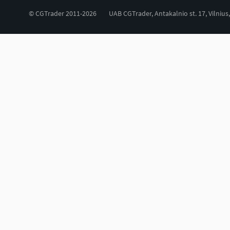
© CGTrader 2011-2026
UAB CGTrader, Antakalnio st. 17, Vilnius