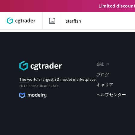
Limited discoun
会社
ブログ
The world's largest 3D model marketplace.
キャリア
ENTERPRISE 3D AT SCALE
ヘルプセンター