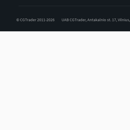
© CGTrader 2011-2026
UAB CGTrader, Antakalnio st. 17, Vilnius