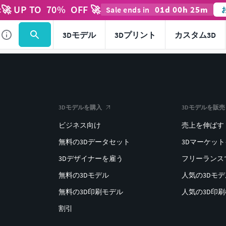
🚀 UP TO
70
%
OFF 🚀
01
d
00
h
25
m
t
Sale ends in
3Dモデル
3Dプリント
カスタム3D
3Dモデルを購入
3Dモデルを販売
ビジネス向け
売上を伸ばす
無料の3Dデータセット
3Dマーケッ
3Dデザイナーを雇う
フリーランス
無料の3Dモデル
人気の3Dモ
無料の3D印刷モデル
人気の3D印
割引