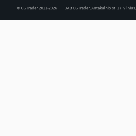
© CGTrader 2011-2026
UAB CGTrader, Antakalnio st. 17, Vilnius