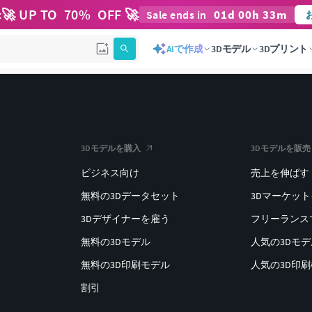
🚀 UP TO
70
%
OFF 🚀
01
d
00
h
33
m
t
Sale ends in
AIで作成
3Dモデル
3Dプリント
3Dモデルを購入
3Dモデルを販売
ビジネス向け
売上を伸ばす
無料の3Dデータセット
3Dマーケッ
3Dデザイナーを雇う
フリーランス
無料の3Dモデル
人気の3Dモ
無料の3D印刷モデル
人気の3D印
割引