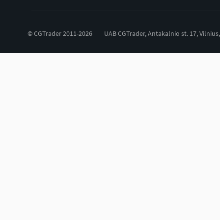
© CGTrader 2011-2026
UAB CGTrader, Antakalnio st. 17, Vilnius