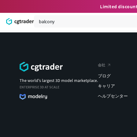
Limited discoun
会社
ブログ
The world's largest 3D model marketplace.
キャリア
ENTERPRISE 3D AT SCALE
ヘルプセンター