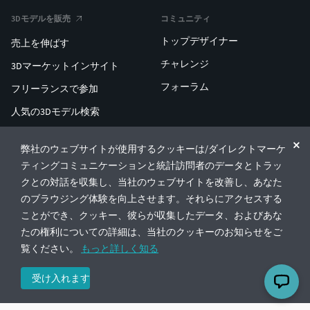
3Dモデルを販売
コミュニティ
トップデザイナー
売上を伸ばす
チャレンジ
3Dマーケットインサイト
フォーラム
フリーランスで参加
人気の3Dモデル検索
人気の3D印刷検索
弊社のウェブサイトが使用するクッキーは/ダイレクトマーケ
ENTERPRISE 3D AT SCALE
ティングコミュニケーションと統計訪問者のデータとトラッ
クとの対話を収集し、当社のウェブサイトを改善し、あなた
のブラウジング体験を向上させます。それらにアクセスする
© CGTrader 2011-2026
ことができ、クッキー、彼らが収集したデータ、およびあな
UAB CGTrader, Antakalnio st. 17, Vilnius, Lithuania
利用規約
プライバシー
日本語
🇯🇵
たの権利についての詳細は、当社のクッキーのお知らせをご
覧ください。
もっと詳しく知る
受け入れます