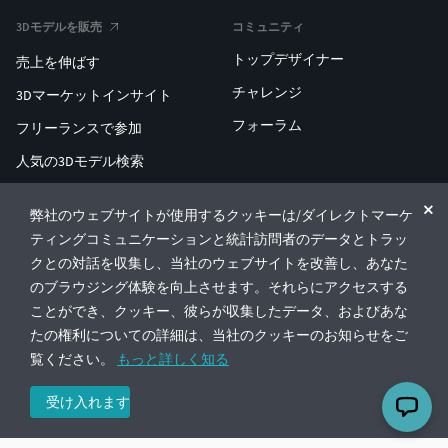
3Dモデルを販売
コミュニティ
トップデザイナー
売上を伸ばす
チャレンジ
3Dマーケットインサイト
フォーラム
フリーランスで参加
人気の3Dモデル検索
人気の3D印刷検索
弊社のウェブサイトが使用するクッキーは/ダイレクトマーケ
ENTERPRISE 3D AT SCALE
ティングコミュニケーションと統計訪問者のデータとトラッ
クとの対話を収集し、当社のウェブサイトを改善し、あなた
のブラウジング体験を向上させます。それらにアクセスする
© CGTrader 2011-2026
ことができ、クッキー、彼らが収集したデータ、およびあな
UAB CGTrader, Antakalnio st. 17, Vilnius, Lithuania
利用規約
プライバシー
日本語
🇯🇵
たの権利についての詳細は、当社のクッキーのお知らせをご
覧ください。
もっと詳しく知る
受け入れます