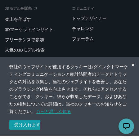
3Dモデルを販売
コミュニティ
トップデザイナー
売上を伸ばす
チャレンジ
3Dマーケットインサイト
フォーラム
フリーランスで参加
人気の3Dモデル検索
人気の3D印刷検索
弊社のウェブサイトが使用するクッキーは/ダイレクトマーケ
ENTERPRISE 3D AT SCALE
ティングコミュニケーションと統計訪問者のデータとトラッ
クとの対話を収集し、当社のウェブサイトを改善し、あなた
のブラウジング体験を向上させます。それらにアクセスする
© CGTrader 2011-2026
ことができ、クッキー、彼らが収集したデータ、およびあな
UAB CGTrader, Antakalnio st. 17, Vilnius, Lithuania
利用規約
プライバシー
日本語
🇯🇵
たの権利についての詳細は、当社のクッキーのお知らせをご
覧ください。
もっと詳しく知る
受け入れます