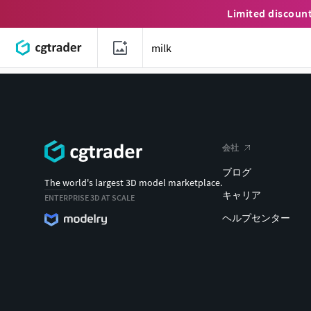
Limited discoun
会社
ブログ
The world's largest 3D model marketplace.
キャリア
ENTERPRISE 3D AT SCALE
ヘルプセンター