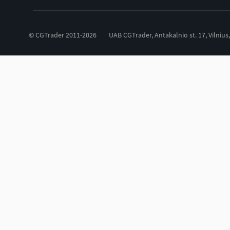
© CGTrader 2011-2026
UAB CGTrader, Antakalnio st. 17, Vilnius