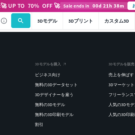
🚀 UP TO
70
%
OFF 🚀
00
d
21
h
38
m
t
Sale ends in
3Dモデル
3Dプリント
カスタム3D
3Dモデルを購入
3Dモデルを販売
ビジネス向け
売上を伸ばす
無料の3Dデータセット
3Dマーケッ
3Dデザイナーを雇う
フリーランス
無料の3Dモデル
人気の3Dモ
無料の3D印刷モデル
人気の3D印
割引