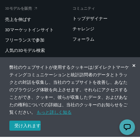
3Dモデルを販売
コミュニティ
トップデザイナー
売上を伸ばす
チャレンジ
3Dマーケットインサイト
フォーラム
フリーランスで参加
人気の3Dモデル検索
人気の3D印刷検索
弊社のウェブサイトが使用するクッキーは/ダイレクトマーケ
ENTERPRISE 3D AT SCALE
ティングコミュニケーションと統計訪問者のデータとトラッ
クとの対話を収集し、当社のウェブサイトを改善し、あなた
のブラウジング体験を向上させます。それらにアクセスする
© CGTrader 2011-2026
ことができ、クッキー、彼らが収集したデータ、およびあな
UAB CGTrader, Antakalnio st. 17, Vilnius, Lithuania
利用規約
プライバシー
日本語
🇯🇵
たの権利についての詳細は、当社のクッキーのお知らせをご
覧ください。
もっと詳しく知る
受け入れます