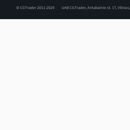
© CGTrader 2011-2026
UAB CGTrader, Antakalnio st. 17, Vilnius