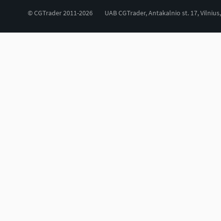
© CGTrader 2011-2026
UAB CGTrader, Antakalnio st. 17, Vilnius