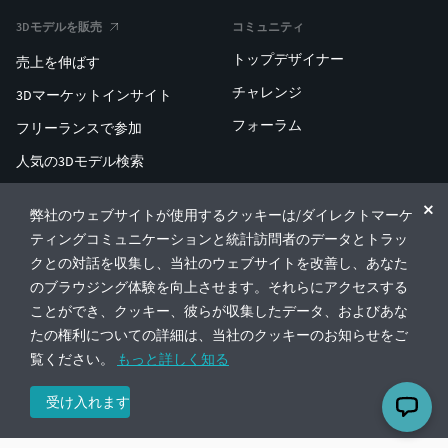
3Dモデルを販売
コミュニティ
トップデザイナー
売上を伸ばす
チャレンジ
3Dマーケットインサイト
フォーラム
フリーランスで参加
人気の3Dモデル検索
人気の3D印刷検索
弊社のウェブサイトが使用するクッキーは/ダイレクトマーケ
ENTERPRISE 3D AT SCALE
ティングコミュニケーションと統計訪問者のデータとトラッ
クとの対話を収集し、当社のウェブサイトを改善し、あなた
のブラウジング体験を向上させます。それらにアクセスする
© CGTrader 2011-2026
ことができ、クッキー、彼らが収集したデータ、およびあな
UAB CGTrader, Antakalnio st. 17, Vilnius, Lithuania
利用規約
プライバシー
日本語
🇯🇵
たの権利についての詳細は、当社のクッキーのお知らせをご
覧ください。
もっと詳しく知る
受け入れます