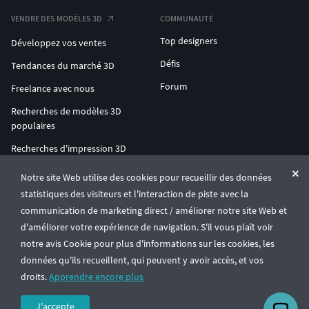
VENDRE DES MODÈLES 3D
COMMUNAUTÉ
Top designers
Développez vos ventes
Défis
Tendances du marché 3D
Forum
Freelance avec nous
Recherches de modèles 3D
populaires
Recherches d'impression 3D
populaires
Notre site Web utilise des cookies pour recueillir des données
ENTERPRISE 3D AT SCALE
statistiques des visiteurs et l'interaction de piste avec la
communication de marketing direct / améliorer notre site Web et
d'améliorer votre expérience de navigation. S'il vous plaît voir
© CGTrader 2011-2026
notre avis Cookie pour plus d'informations sur les cookies, les
UAB CGTrader, Antakalnio st. 17, Vilnius, Lithuania
Conditions générales
Confidentialité
Français
🇫🇷
données qu'ils recueillent, qui peuvent y avoir accès, et vos
droits.
Apprendre encore plus
J'accepte