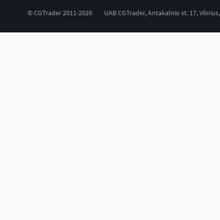
© CGTrader 2011-2026
UAB CGTrader, Antakalnio st. 17, Vilnius