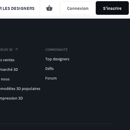
R LES DESIGNERS
Connexion
S'inscrire
ÈLES 3D
COMMUNAUTÉ
Top designers
s ventes
Défis
 marché 3D
Forum
c nous
 modèles 3D populaires
impression 3D