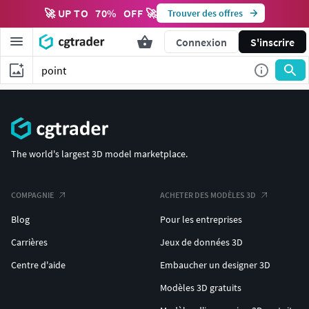
🚀 UP TO
70
%
OFF 🚀
Trouver des offres
Connexion
S'inscrire
The world's largest 3D model marketplace.
COMPAGNIE
ACHETER DES MODÈLES 3D
Blog
Pour les entreprises
Carrières
Jeux de données 3D
Centre d'aide
Embaucher un designer 3D
Modèles 3D gratuits