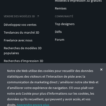
Modèles d'impression 3D gratuits
Remises
VENDRE DES MODÈLES 3D
COMMUNAUTÉ
Top designers
Développez vos ventes
Défis
Tendances du marché 3D
Forum
Freelance avec nous
Recherches de modèles 3D
populaires
Recherches d'impression 3D
populaires
Notre site Web utilise des cookies pour recueillir des données
ENTERPRISE 3D AT SCALE
statistiques des visiteurs et l'interaction de piste avec la
communication de marketing direct / améliorer notre site Web et
d'améliorer votre expérience de navigation. S'il vous plaît voir
© CGTrader 2011-2026
notre avis Cookie pour plus d'informations sur les cookies, les
UAB CGTrader, Antakalnio st. 17, Vilnius, Lithuania
Conditions générales
Confidentialité
Français
🇫🇷
données qu'ils recueillent, qui peuvent y avoir accès, et vos
droits.
Apprendre encore plus