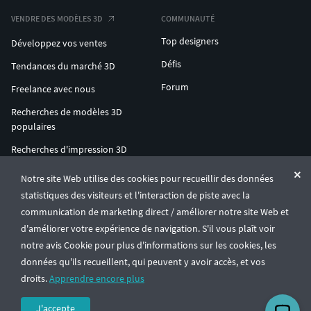
VENDRE DES MODÈLES 3D
COMMUNAUTÉ
Top designers
Développez vos ventes
Défis
Tendances du marché 3D
Forum
Freelance avec nous
Recherches de modèles 3D
populaires
Recherches d'impression 3D
populaires
Notre site Web utilise des cookies pour recueillir des données
ENTERPRISE 3D AT SCALE
statistiques des visiteurs et l'interaction de piste avec la
communication de marketing direct / améliorer notre site Web et
d'améliorer votre expérience de navigation. S'il vous plaît voir
© CGTrader 2011-2026
notre avis Cookie pour plus d'informations sur les cookies, les
UAB CGTrader, Antakalnio st. 17, Vilnius, Lithuania
Conditions générales
Confidentialité
Français
🇫🇷
données qu'ils recueillent, qui peuvent y avoir accès, et vos
droits.
Apprendre encore plus
J'accepte