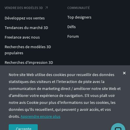
VENDRE DES MODÈLES 3D
COMMUNAUTÉ
Top designers
Développez vos ventes
Défis
Tendances du marché 3D
Forum
Freelance avec nous
Recherches de modèles 3D
populaires
Recherches d'impression 3D
populaires
Notre site Web utilise des cookies pour recueillir des données
ENTERPRISE 3D AT SCALE
statistiques des visiteurs et l'interaction de piste avec la
communication de marketing direct / améliorer notre site Web et
d'améliorer votre expérience de navigation. S'il vous plaît voir
© CGTrader 2011-2026
notre avis Cookie pour plus d'informations sur les cookies, les
UAB CGTrader, Antakalnio st. 17, Vilnius, Lithuania
Conditions générales
Confidentialité
Français
🇫🇷
données qu'ils recueillent, qui peuvent y avoir accès, et vos
droits.
Apprendre encore plus
J'accepte