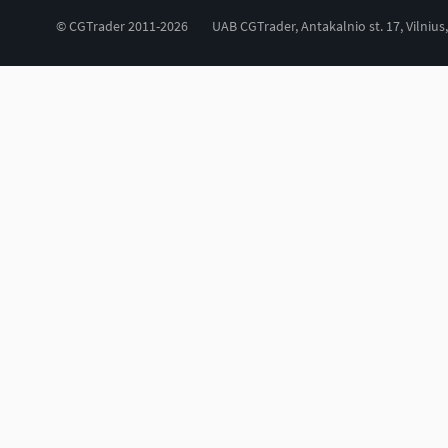
© CGTrader 2011-2026
UAB CGTrader, Antakalnio st. 17, Vilnius