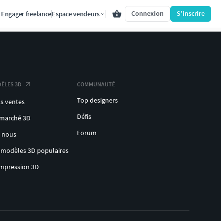
Connexion
S'inscrire
Engager freelance
Espace vendeurs
ÈLES 3D
COMMUNAUTÉ
Top designers
s ventes
Défis
 marché 3D
Forum
c nous
 modèles 3D populaires
impression 3D