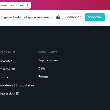
ouver des offres
Connexion
S'inscrire
Engager freelance
Espace vendeurs
ÈLES 3D
COMMUNAUTÉ
Top designers
s ventes
Défis
 marché 3D
Forum
c nous
 modèles 3D populaires
impression 3D