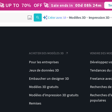
🚀 UP TO
70
%
OFF 🚀
00
d
08
h
24
m
Sale ends in
Tr
Créer avec IA
Modèles 3D
Impression 3D
ACHETER DES MODÈLES 3D
VENDRE DES MOD
Pour les entreprises
Développez vo
Jeux de données 3D
Tendances du
Embaucher un designer 3D
Freelance ave
Modèles 3D gratuits
Recherches de
Modèles d'impression 3D gratuits
Recherches d'
populaires
Remises