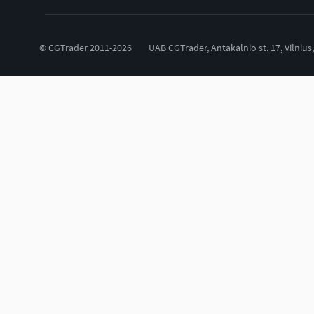
© CGTrader 2011-2026
UAB CGTrader, Antakalnio st. 17, Vilnius