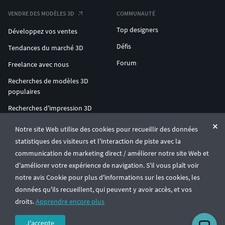
VENDRE DES MODÈLES 3D
COMMUNAUTÉ
Top designers
Développez vos ventes
Défis
Tendances du marché 3D
Forum
Freelance avec nous
Recherches de modèles 3D
populaires
Recherches d'impression 3D
populaires
Notre site Web utilise des cookies pour recueillir des données
ENTERPRISE 3D AT SCALE
statistiques des visiteurs et l'interaction de piste avec la
communication de marketing direct / améliorer notre site Web et
d'améliorer votre expérience de navigation. S'il vous plaît voir
© CGTrader 2011-2026
notre avis Cookie pour plus d'informations sur les cookies, les
UAB CGTrader, Antakalnio st. 17, Vilnius, Lithuania
Conditions générales
Confidentialité
Français
🇫🇷
données qu'ils recueillent, qui peuvent y avoir accès, et vos
droits.
Apprendre encore plus
J'accepte