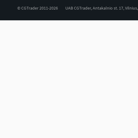
© CGTrader 2011-2026
UAB CGTrader, Antakalnio st. 17, Vilnius