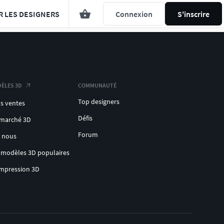
R LES DESIGNERS
Connexion
S'inscrire
ÈLES 3D
COMMUNAUTÉ
Top designers
s ventes
Défis
 marché 3D
Forum
c nous
 modèles 3D populaires
impression 3D