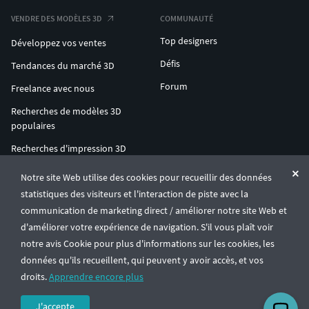
VENDRE DES MODÈLES 3D
COMMUNAUTÉ
Top designers
Développez vos ventes
Défis
Tendances du marché 3D
Forum
Freelance avec nous
Recherches de modèles 3D
populaires
Recherches d'impression 3D
populaires
Notre site Web utilise des cookies pour recueillir des données
ENTERPRISE 3D AT SCALE
statistiques des visiteurs et l'interaction de piste avec la
communication de marketing direct / améliorer notre site Web et
d'améliorer votre expérience de navigation. S'il vous plaît voir
© CGTrader 2011-2026
notre avis Cookie pour plus d'informations sur les cookies, les
UAB CGTrader, Antakalnio st. 17, Vilnius, Lithuania
Conditions générales
Confidentialité
Français
🇫🇷
données qu'ils recueillent, qui peuvent y avoir accès, et vos
droits.
Apprendre encore plus
J'accepte