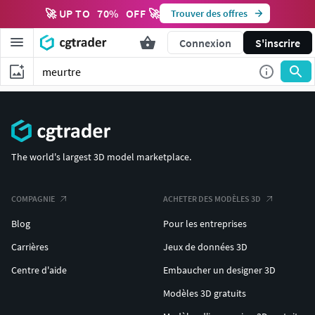
🚀 UP TO
70
%
OFF 🚀
Trouver des offres
Connexion
S'inscrire
The world's largest 3D model marketplace.
COMPAGNIE
ACHETER DES MODÈLES 3D
Blog
Pour les entreprises
Carrières
Jeux de données 3D
Centre d'aide
Embaucher un designer 3D
Modèles 3D gratuits