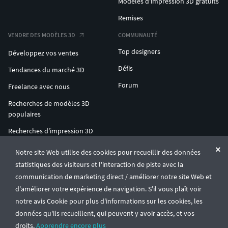
Modèles d'impression 3D gratuits
Remises
VENDRE DES MODÈLES 3D
COMMUNAUTÉ
Top designers
Développez vos ventes
Défis
Tendances du marché 3D
Forum
Freelance avec nous
Recherches de modèles 3D
populaires
Recherches d'impression 3D
populaires
Notre site Web utilise des cookies pour recueillir des données
ENTERPRISE 3D AT SCALE
statistiques des visiteurs et l'interaction de piste avec la
communication de marketing direct / améliorer notre site Web et
d'améliorer votre expérience de navigation. S'il vous plaît voir
© CGTrader 2011-2026
notre avis Cookie pour plus d'informations sur les cookies, les
UAB CGTrader, Antakalnio st. 17, Vilnius, Lithuania
Conditions générales
Confidentialité
Français
🇫🇷
données qu'ils recueillent, qui peuvent y avoir accès, et vos
droits.
Apprendre encore plus