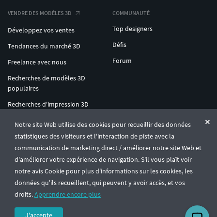
VENDRE DES MODÈLES 3D
COMMUNAUTÉ
Top designers
Développez vos ventes
Défis
Tendances du marché 3D
Forum
Freelance avec nous
Recherches de modèles 3D
populaires
Recherches d'impression 3D
populaires
Notre site Web utilise des cookies pour recueillir des données
ENTERPRISE 3D AT SCALE
statistiques des visiteurs et l'interaction de piste avec la
communication de marketing direct / améliorer notre site Web et
d'améliorer votre expérience de navigation. S'il vous plaît voir
© CGTrader 2011-2026
notre avis Cookie pour plus d'informations sur les cookies, les
UAB CGTrader, Antakalnio st. 17, Vilnius, Lithuania
Conditions générales
Confidentialité
Français
🇫🇷
données qu'ils recueillent, qui peuvent y avoir accès, et vos
droits.
Apprendre encore plus
J'accepte