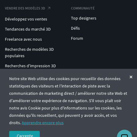
VENDRE DES MODÈLES 3D
COMMUNAUTÉ
Top designers
Développez vos ventes
Défis
Tendances du marché 3D
Forum
Freelance avec nous
Recherches de modèles 3D
populaires
Recherches d'impression 3D
populaires
Notre site Web utilise des cookies pour recueillir des données
ENTERPRISE 3D AT SCALE
statistiques des visiteurs et l'interaction de piste avec la
communication de marketing direct / améliorer notre site Web et
d'améliorer votre expérience de navigation. S'il vous plaît voir
© CGTrader 2011-2026
notre avis Cookie pour plus d'informations sur les cookies, les
UAB CGTrader, Antakalnio st. 17, Vilnius, Lithuania
Conditions générales
Confidentialité
Français
🇫🇷
données qu'ils recueillent, qui peuvent y avoir accès, et vos
droits.
Apprendre encore plus
J'accepte