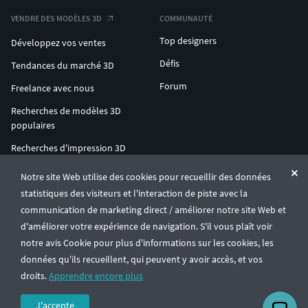
VENDRE DES MODÈLES 3D
COMMUNAUTÉ
Top designers
Développez vos ventes
Défis
Tendances du marché 3D
Forum
Freelance avec nous
Recherches de modèles 3D
populaires
Recherches d'impression 3D
populaires
Notre site Web utilise des cookies pour recueillir des données
ENTERPRISE 3D AT SCALE
statistiques des visiteurs et l'interaction de piste avec la
communication de marketing direct / améliorer notre site Web et
d'améliorer votre expérience de navigation. S'il vous plaît voir
© CGTrader 2011-2026
notre avis Cookie pour plus d'informations sur les cookies, les
UAB CGTrader, Antakalnio st. 17, Vilnius, Lithuania
Conditions générales
Confidentialité
Français
🇫🇷
données qu'ils recueillent, qui peuvent y avoir accès, et vos
droits.
Apprendre encore plus
J'accepte