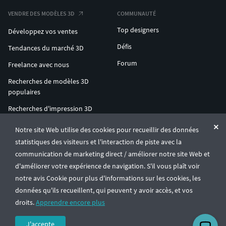
VENDRE DES MODÈLES 3D
COMMUNAUTÉ
Top designers
Développez vos ventes
Défis
Tendances du marché 3D
Forum
Freelance avec nous
Recherches de modèles 3D
populaires
Recherches d'impression 3D
populaires
Notre site Web utilise des cookies pour recueillir des données
ENTERPRISE 3D AT SCALE
statistiques des visiteurs et l'interaction de piste avec la
communication de marketing direct / améliorer notre site Web et
d'améliorer votre expérience de navigation. S'il vous plaît voir
© CGTrader 2011-2026
notre avis Cookie pour plus d'informations sur les cookies, les
UAB CGTrader, Antakalnio st. 17, Vilnius, Lithuania
Conditions générales
Confidentialité
Français
🇫🇷
données qu'ils recueillent, qui peuvent y avoir accès, et vos
droits.
Apprendre encore plus
J'accepte