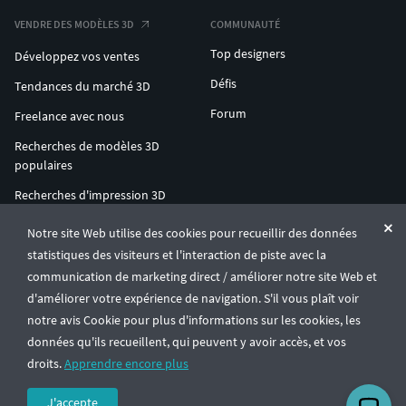
VENDRE DES MODÈLES 3D
COMMUNAUTÉ
Top designers
Développez vos ventes
Défis
Tendances du marché 3D
Forum
Freelance avec nous
Recherches de modèles 3D
populaires
Recherches d'impression 3D
populaires
Notre site Web utilise des cookies pour recueillir des données
ENTERPRISE 3D AT SCALE
statistiques des visiteurs et l'interaction de piste avec la
communication de marketing direct / améliorer notre site Web et
d'améliorer votre expérience de navigation. S'il vous plaît voir
© CGTrader 2011-2026
notre avis Cookie pour plus d'informations sur les cookies, les
UAB CGTrader, Antakalnio st. 17, Vilnius, Lithuania
Conditions générales
Confidentialité
Français
🇫🇷
données qu'ils recueillent, qui peuvent y avoir accès, et vos
droits.
Apprendre encore plus
J'accepte