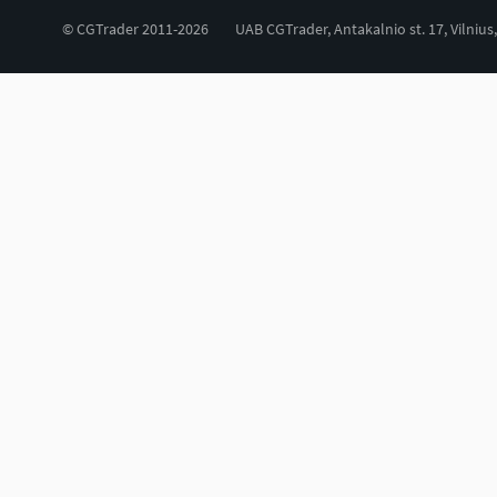
© CGTrader 2011-2026
UAB CGTrader, Antakalnio st. 17, Vilnius