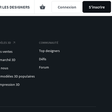
R LES DESIGNERS
Connexion
S'inscrire
ÈLES 3D
COMMUNAUTÉ
Top designers
s ventes
Défis
 marché 3D
Forum
c nous
 modèles 3D populaires
impression 3D