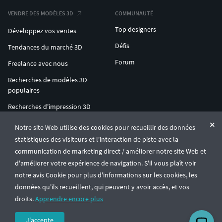
VENDRE DES MODÈLES 3D
COMMUNAUTÉ
Top designers
Développez vos ventes
Défis
Tendances du marché 3D
Forum
Freelance avec nous
Recherches de modèles 3D
populaires
Recherches d'impression 3D
populaires
Notre site Web utilise des cookies pour recueillir des données
ENTERPRISE 3D AT SCALE
statistiques des visiteurs et l'interaction de piste avec la
communication de marketing direct / améliorer notre site Web et
d'améliorer votre expérience de navigation. S'il vous plaît voir
© CGTrader 2011-2026
notre avis Cookie pour plus d'informations sur les cookies, les
UAB CGTrader, Antakalnio st. 17, Vilnius, Lithuania
Conditions générales
Confidentialité
Français
🇫🇷
données qu'ils recueillent, qui peuvent y avoir accès, et vos
droits.
Apprendre encore plus
J'accepte