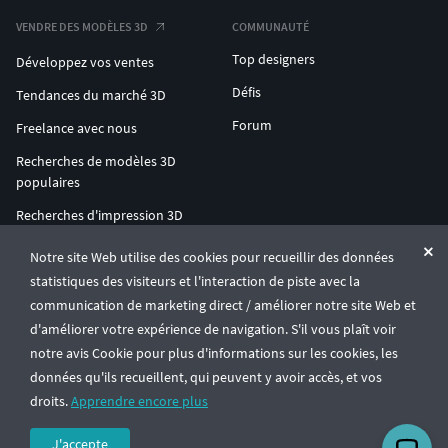
VENDRE DES MODÈLES 3D
COMMUNAUTÉ
Top designers
Développez vos ventes
Défis
Tendances du marché 3D
Forum
Freelance avec nous
Recherches de modèles 3D
populaires
Recherches d'impression 3D
populaires
Notre site Web utilise des cookies pour recueillir des données
ENTERPRISE 3D AT SCALE
statistiques des visiteurs et l'interaction de piste avec la
communication de marketing direct / améliorer notre site Web et
d'améliorer votre expérience de navigation. S'il vous plaît voir
© CGTrader 2011-2026
notre avis Cookie pour plus d'informations sur les cookies, les
UAB CGTrader, Antakalnio st. 17, Vilnius, Lithuania
Conditions générales
Confidentialité
Français
🇫🇷
données qu'ils recueillent, qui peuvent y avoir accès, et vos
droits.
Apprendre encore plus
J'accepte