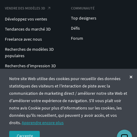
VENDRE DES MODÈLES 3D
COMMUNAUTÉ
Top designers
Développez vos ventes
Défis
Tendances du marché 3D
Forum
Freelance avec nous
Recherches de modèles 3D
populaires
Recherches d'impression 3D
populaires
Notre site Web utilise des cookies pour recueillir des données
ENTERPRISE 3D AT SCALE
statistiques des visiteurs et l'interaction de piste avec la
communication de marketing direct / améliorer notre site Web et
d'améliorer votre expérience de navigation. S'il vous plaît voir
© CGTrader 2011-2026
notre avis Cookie pour plus d'informations sur les cookies, les
UAB CGTrader, Antakalnio st. 17, Vilnius, Lithuania
Conditions générales
Confidentialité
Français
🇫🇷
données qu'ils recueillent, qui peuvent y avoir accès, et vos
droits.
Apprendre encore plus
J'accepte