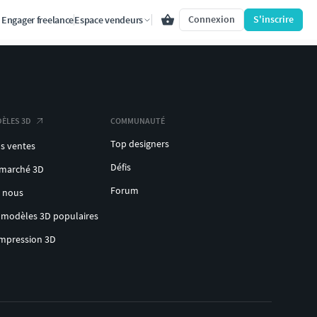
Connexion
S'inscrire
Engager freelance
Espace vendeurs
ÈLES 3D
COMMUNAUTÉ
Top designers
s ventes
Défis
 marché 3D
Forum
c nous
 modèles 3D populaires
impression 3D