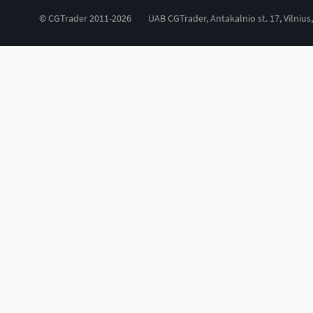
© CGTrader 2011-2026
UAB CGTrader, Antakalnio st. 17, Vilnius