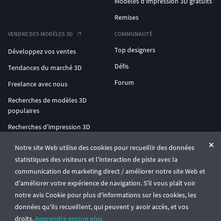
Modèles d'impression 3D gratuits
Remises
VENDRE DES MODÈLES 3D
COMMUNAUTÉ
Top designers
Développez vos ventes
Défis
Tendances du marché 3D
Forum
Freelance avec nous
Recherches de modèles 3D
populaires
Recherches d'impression 3D
populaires
Notre site Web utilise des cookies pour recueillir des données
ENTERPRISE 3D AT SCALE
statistiques des visiteurs et l'interaction de piste avec la
communication de marketing direct / améliorer notre site Web et
d'améliorer votre expérience de navigation. S'il vous plaît voir
© CGTrader 2011-2026
notre avis Cookie pour plus d'informations sur les cookies, les
UAB CGTrader, Antakalnio st. 17, Vilnius, Lithuania
Conditions générales
Confidentialité
Français
🇫🇷
données qu'ils recueillent, qui peuvent y avoir accès, et vos
droits.
Apprendre encore plus