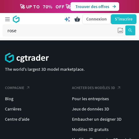
🚀 UP TO
70
%
OFF 🚀
Trouver des offres
Connexion
S'inscrire
The world's largest 3D model marketplace.
COMPAGNIE
ACHETER DES MODÈLES 3D
Blog
Pour les entreprises
Carrières
Jeux de données 3D
Centre d'aide
Embaucher un designer 3D
Modèles 3D gratuits