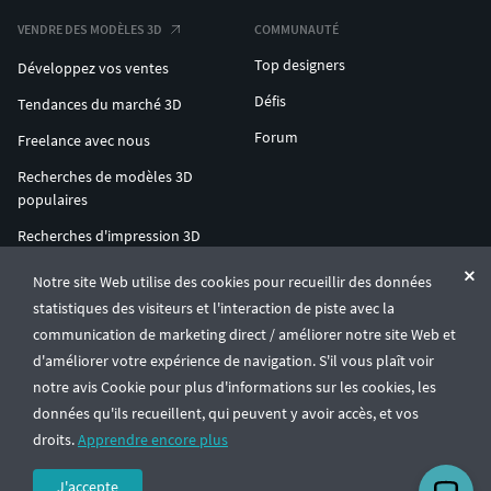
VENDRE DES MODÈLES 3D
COMMUNAUTÉ
Top designers
Développez vos ventes
Défis
Tendances du marché 3D
Forum
Freelance avec nous
Recherches de modèles 3D
populaires
Recherches d'impression 3D
populaires
Notre site Web utilise des cookies pour recueillir des données
ENTERPRISE 3D AT SCALE
statistiques des visiteurs et l'interaction de piste avec la
communication de marketing direct / améliorer notre site Web et
d'améliorer votre expérience de navigation. S'il vous plaît voir
© CGTrader 2011-2026
notre avis Cookie pour plus d'informations sur les cookies, les
UAB CGTrader, Antakalnio st. 17, Vilnius, Lithuania
Conditions générales
Confidentialité
Français
🇫🇷
données qu'ils recueillent, qui peuvent y avoir accès, et vos
droits.
Apprendre encore plus
J'accepte