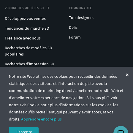
VENDRE DES MODÈLES 3D
COMMUNAUTÉ
Top designers
Développez vos ventes
Défis
Tendances du marché 3D
Forum
Freelance avec nous
Recherches de modèles 3D
populaires
Recherches d'impression 3D
populaires
Notre site Web utilise des cookies pour recueillir des données
ENTERPRISE 3D AT SCALE
statistiques des visiteurs et l'interaction de piste avec la
communication de marketing direct / améliorer notre site Web et
d'améliorer votre expérience de navigation. S'il vous plaît voir
© CGTrader 2011-2026
notre avis Cookie pour plus d'informations sur les cookies, les
UAB CGTrader, Antakalnio st. 17, Vilnius, Lithuania
Conditions générales
Confidentialité
Français
🇫🇷
données qu'ils recueillent, qui peuvent y avoir accès, et vos
droits.
Apprendre encore plus
J'accepte