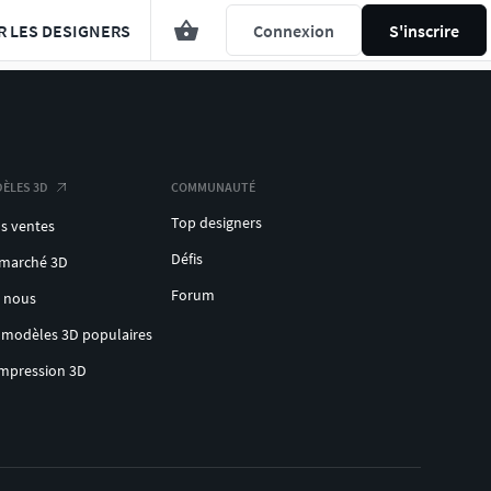
R LES DESIGNERS
Connexion
S'inscrire
ÈLES 3D
COMMUNAUTÉ
Top designers
s ventes
Défis
 marché 3D
Forum
c nous
 modèles 3D populaires
impression 3D