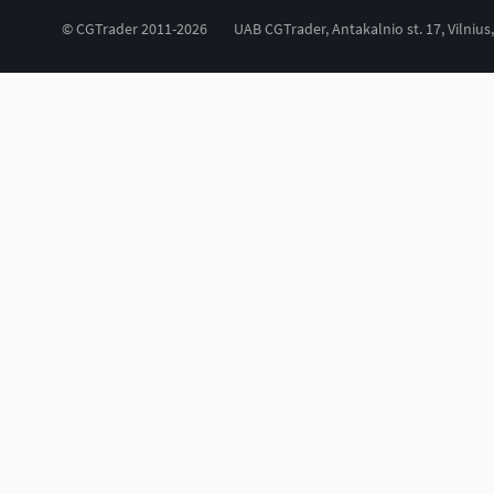
© CGTrader 2011-2026
UAB CGTrader, Antakalnio st. 17, Vilnius