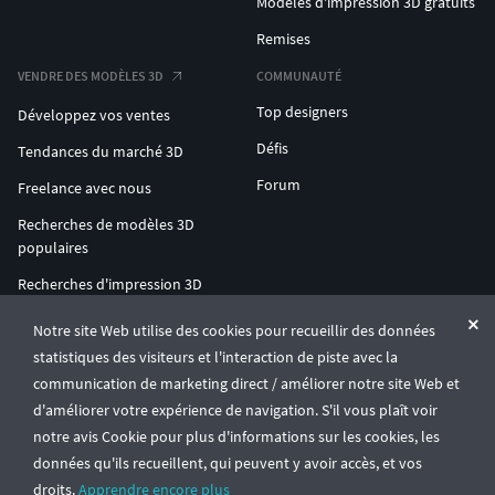
Modèles d'impression 3D gratuits
Remises
VENDRE DES MODÈLES 3D
COMMUNAUTÉ
Top designers
Développez vos ventes
Défis
Tendances du marché 3D
Forum
Freelance avec nous
Recherches de modèles 3D
populaires
Recherches d'impression 3D
populaires
Notre site Web utilise des cookies pour recueillir des données
ENTERPRISE 3D AT SCALE
statistiques des visiteurs et l'interaction de piste avec la
communication de marketing direct / améliorer notre site Web et
d'améliorer votre expérience de navigation. S'il vous plaît voir
© CGTrader 2011-2026
notre avis Cookie pour plus d'informations sur les cookies, les
UAB CGTrader, Antakalnio st. 17, Vilnius, Lithuania
Conditions générales
Confidentialité
Français
🇫🇷
données qu'ils recueillent, qui peuvent y avoir accès, et vos
droits.
Apprendre encore plus