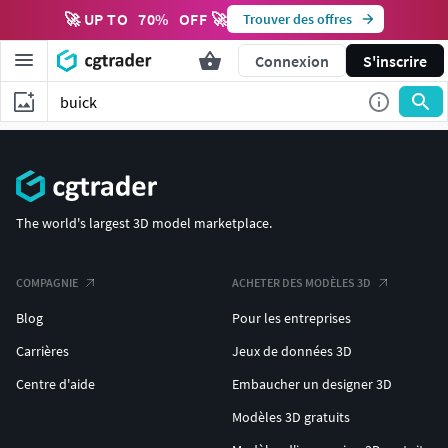
🚀 UP TO
70
%
OFF 🚀
Trouver des offres
Connexion
S'inscrire
The world's largest 3D model marketplace.
COMPAGNIE
ACHETER DES MODÈLES 3D
Blog
Pour les entreprises
Carrières
Jeux de données 3D
Centre d'aide
Embaucher un designer 3D
Modèles 3D gratuits