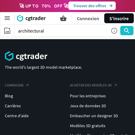
🚀 UP TO
70
%
OFF 🚀
Trouver des offres
Connexion
S'inscrire
The world's largest 3D model marketplace.
COMPAGNIE
ACHETER DES MODÈLES 3D
Blog
Pour les entreprises
Carrières
Jeux de données 3D
Centre d'aide
Embaucher un designer 3D
Modèles 3D gratuits