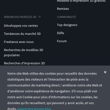
Modèles d'impression 3D gratuits
Remises
VENDRE DES MODÈLES 3D
COMMUNAUTÉ
Top designers
Développez vos ventes
Défis
Tendances du marché 3D
Forum
Freelance avec nous
Recherches de modèles 3D
populaires
Recherches d'impression 3D
populaires
Notre site Web utilise des cookies pour recueillir des données
ENTERPRISE 3D AT SCALE
statistiques des visiteurs et l'interaction de piste avec la
communication de marketing direct / améliorer notre site Web et
d'améliorer votre expérience de navigation. S'il vous plaît voir
© CGTrader 2011-2026
notre avis Cookie pour plus d'informations sur les cookies, les
UAB CGTrader, Antakalnio st. 17, Vilnius, Lithuania
Conditions générales
Confidentialité
Français
🇫🇷
données qu'ils recueillent, qui peuvent y avoir accès, et vos
droits.
Apprendre encore plus