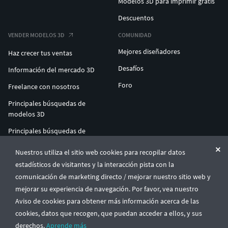
Modelos 3D para imprimir gratis
Descuentos
VENDER MODELOS 3D
COMUNIDAD
Mejores diseñadores
Haz crecer tus ventas
Desafíos
Información del mercado 3D
Foro
Freelance con nosotros
Principales búsquedas de
modelos 3D
Principales búsquedas de
impresión 3D
Nuestros utiliza el sitio web cookies para recopilar datos
ENTERPRISE 3D AT SCALE
estadísticos de visitantes y la interacción pista con la
comunicación de marketing directo / mejorar nuestro sitio web y
mejorar su experiencia de navegación. Por favor, vea nuestro
© CGTrader 2011-2026
Aviso de cookies para obtener más información acerca de las
UAB CGTrader, Antakalnio st. 17, Vilnius, Lithuania
Términos y condiciones
Política de privacidad
Español
🇪🇸
cookies, datos que recogen, que puedan acceder a ellos, y sus
derechos.
Aprende más