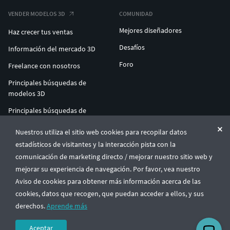
VENDER MODELOS 3D
COMUNIDAD
Mejores diseñadores
Haz crecer tus ventas
Desafíos
Información del mercado 3D
Foro
Freelance con nosotros
Principales búsquedas de
modelos 3D
Principales búsquedas de
impresión 3D
Nuestros utiliza el sitio web cookies para recopilar datos
ENTERPRISE 3D AT SCALE
estadísticos de visitantes y la interacción pista con la
comunicación de marketing directo / mejorar nuestro sitio web y
mejorar su experiencia de navegación. Por favor, vea nuestro
© CGTrader 2011-2026
Aviso de cookies para obtener más información acerca de las
UAB CGTrader, Antakalnio st. 17, Vilnius, Lithuania
Términos y condiciones
Política de privacidad
Español
🇪🇸
cookies, datos que recogen, que puedan acceder a ellos, y sus
derechos.
Aprende más
Aceptar